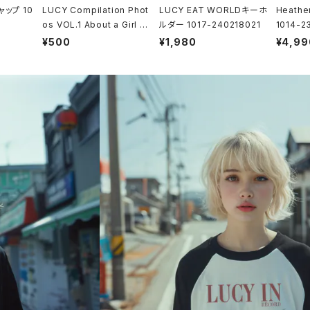
キャップ 10
LUCY Compilation Phot
LUCY EAT WORLDキーホ
Heath
os VOL.1 About a Girl 10
ルダー 1017-240218021
1014-2
21-250222001
¥500
¥1,980
¥4,99