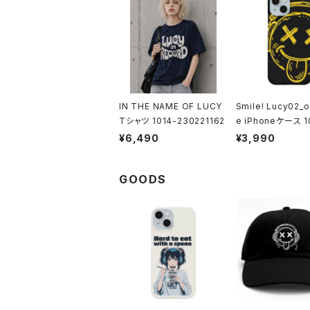
Androidケース
スマホリング
iPhoneケース
ステッカー
IN THE NAME OF LUCY
Smile! Lucy02_o
アクセサリー
Tシャツ 1014-230221162
e iPhoneケース 1
1126082
¥6,490
¥3,990
バッグ
GOODS
アートワーク
フォトカード
ライフスタイル