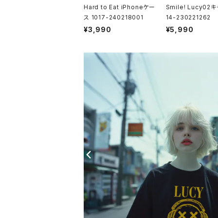
Hard to Eat iPhoneケー
Smile! Lucy02
ス 1017-240218001
14-230221262
¥3,990
¥5,990