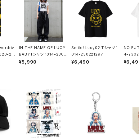
verdriv
IN THE NAME OF LUCY
Smile! Lucy02 Tシャツ 1
NO FU
020-24
BABYTシャツ 1014-2302
014-230221297
4-2302
21285
¥5,990
¥6,490
¥6,49