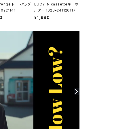
erAngelトートバッグ
LUCY IN cassetteキーホ
30221141
ルダー 1020-241126117
0
¥1,980