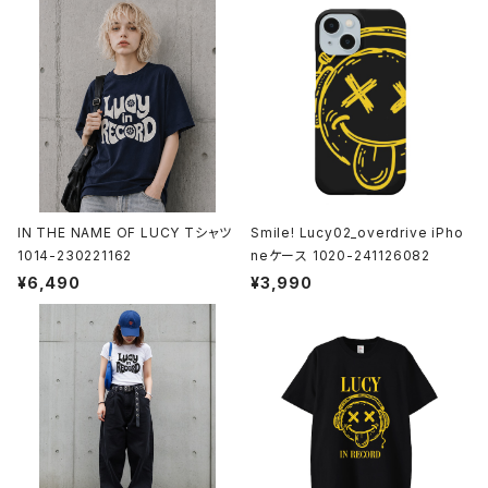
モバイルケース
Androidケース
スマホリング
iPhoneケース
ステッカー
アクセサリー
IN THE NAME OF LUCY Tシャツ
Smile! Lucy02_overdrive iPho
1014-230221162
neケース 1020-241126082
バッグ
¥6,490
¥3,990
アートワーク
フォトカード
ライフスタイル