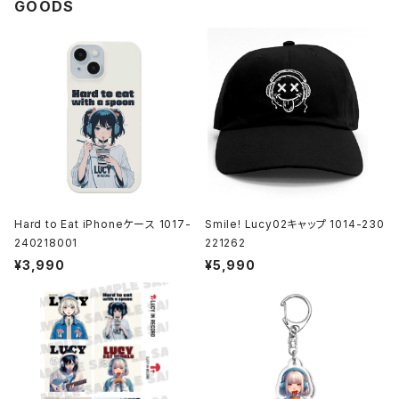
GOODS
Hard to Eat iPhoneケース 1017-
Smile! Lucy02キャップ 1014-230
240218001
221262
¥3,990
¥5,990