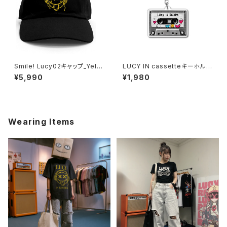
Smile! Lucy02キャップ_Yello
LUCY IN cassetteキーホルダ
w Mustard 1014-23022126
ー 1020-241126117
¥5,990
¥1,980
3
Wearing Items