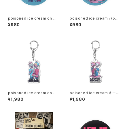
poisoned ice cream on my
poisoned ice cream バッジ
birthday バッジ 1020-24112
1020-241126096
¥980
¥980
6097
poisoned ice cream on my
poisoned ice cream キーホ
birthday キーホルダー 1020-
ルダー 1020-241126094
¥1,980
¥1,980
241126095