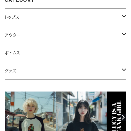
CATEGORY
トップス
スウェット・パーカー
アウター
Tシャツ
ジャケット・ブルゾン
ボトムス
シャツ
グッズ
ニット・セーター
帽子
モバイルケース
Androidケース
スマホリング