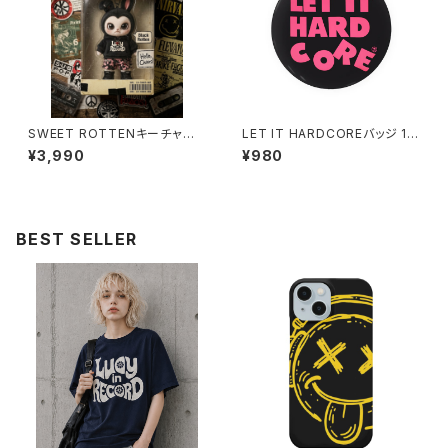
SWEET ROTTENキーチャー
LET IT HARDCOREバッジ 10
ム_Black Rotten lmtd-014
20-241126113
¥3,990
¥980
BEST SELLER