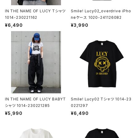
IN THE NAME OF LUCY Tシャツ
Smile! Lucy02_overdrive iPho
1014-230221162
neケース 1020-241126082
¥6,490
¥3,990
IN THE NAME OF LUCY BABYT
Smile! Lucy02 Tシャツ 1014-23
シャツ 1014-230221285
0221297
¥5,990
¥6,490