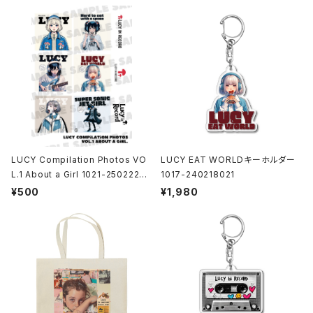
LUCY Compilation Photos VO
LUCY EAT WORLDキーホルダー
L.1 About a Girl 1021-25022200
1017-240218021
1
¥500
¥1,980