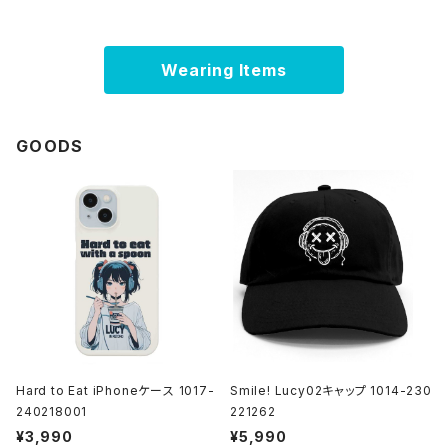
Wearing Items
GOODS
Hard to Eat iPhoneケース 1017-
Smile! Lucy02キャップ 1014-230
240218001
221262
¥3,990
¥5,990