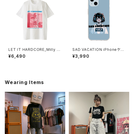
LET IT HARDCORE_Milly T
SAD VACATION iPhoneケー
シャツ ciderpeach 1014-23
ス 1017-240218003
¥6,490
¥3,990
0221304
Wearing Items