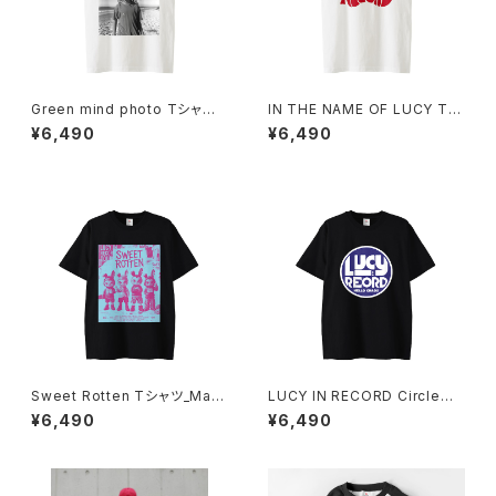
Green mind photo Tシャツ 1
IN THE NAME OF LUCY Tシ
014-230221312
ャツ_Red Medicine 1014-23
¥6,490
¥6,490
0221313
Sweet Rotten Tシャツ_May
LUCY IN RECORD Circleロ
be Blue 1014-230221334
ゴ Tシャツ_Blueblood 1014-
¥6,490
¥6,490
230221291