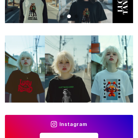
Androidケース
スマホリング
iPhoneケース
ステッカー
アクセサリー
バッグ
アートワーク
フォトカード
ライフスタイル
Instagram