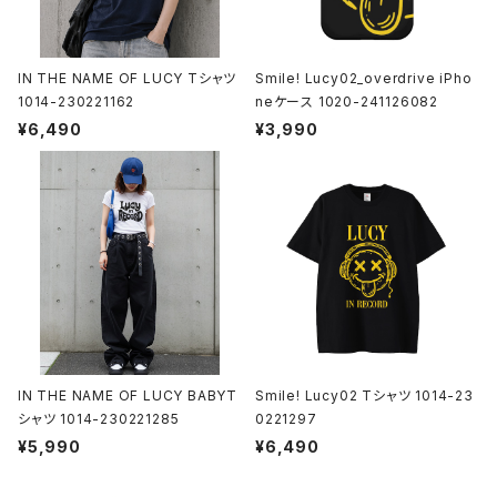
IN THE NAME OF LUCY Tシャツ
Smile! Lucy02_overdrive iPho
1014-230221162
neケース 1020-241126082
¥6,490
¥3,990
IN THE NAME OF LUCY BABYT
Smile! Lucy02 Tシャツ 1014-23
シャツ 1014-230221285
0221297
¥5,990
¥6,490