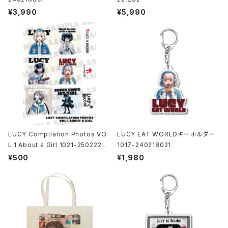
¥3,990
¥5,990
LUCY Compilation Photos VO
LUCY EAT WORLDキーホルダー
L.1 About a Girl 1021-25022200
1017-240218021
1
¥500
¥1,980