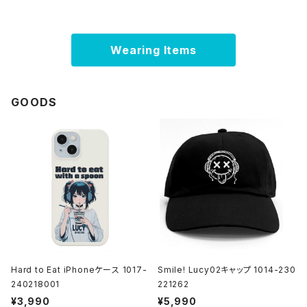
Wearing Items
GOODS
Hard to Eat iPhoneケース 1017-
Smile! Lucy02キャップ 1014-230
240218001
221262
¥3,990
¥5,990