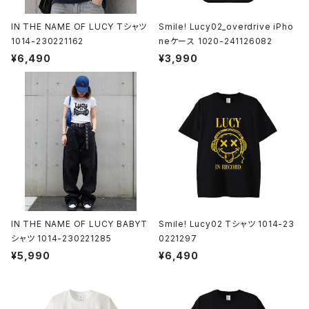
IN THE NAME OF LUCY Tシャツ
Smile! Lucy02_overdrive iPho
1014-230221162
neケース 1020-241126082
¥6,490
¥3,990
IN THE NAME OF LUCY BABYT
Smile! Lucy02 Tシャツ 1014-23
シャツ 1014-230221285
0221297
¥5,990
¥6,490