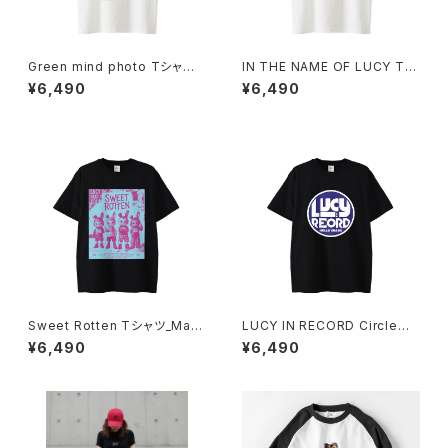
Green mind photo Tシャツ 1
IN THE NAME OF LUCY Tシ
014-230221312
ャツ_Red Medicine 1014-23
¥6,490
¥6,490
0221313
Sweet Rotten Tシャツ_May
LUCY IN RECORD Circleロ
be Blue 1014-230221334
ゴ Tシャツ_Blueblood 1014-
¥6,490
¥6,490
230221291