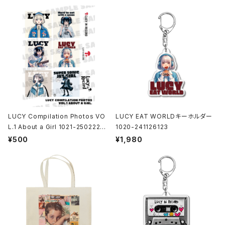
LUCY Compilation Photos VO
LUCY EAT WORLDキーホルダー
L.1 About a Girl 1021-25022200
1020-241126123
1
¥500
¥1,980