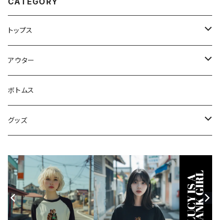
CATEGORY
トップス
スウェット・パーカー
アウター
Tシャツ
ジャケット・ブルゾン
ボトムス
シャツ
グッズ
ニット・セーター
帽子
モバイルケース
Androidケース
スマホリング