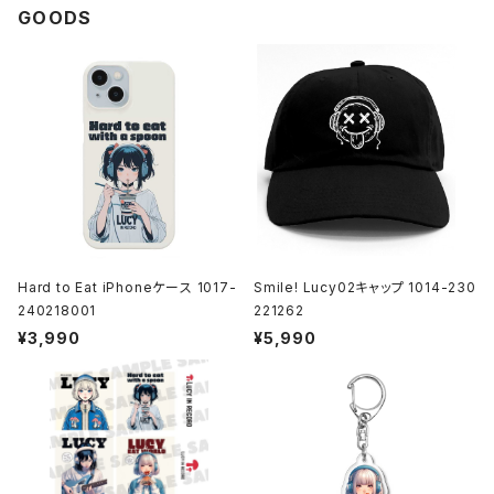
GOODS
Hard to Eat iPhoneケース 1017-
Smile! Lucy02キャップ 1014-230
240218001
221262
¥3,990
¥5,990