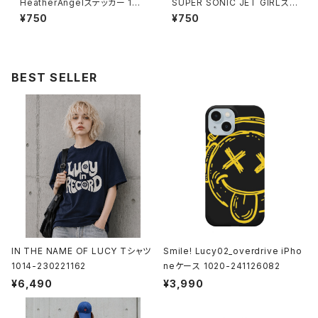
HeatherAngelステッカー 101
SUPER SONIC JET GIRLステ
6-231109042
ッカー 1016-231109017
¥750
¥750
BEST SELLER
IN THE NAME OF LUCY Tシャツ
Smile! Lucy02_overdrive iPho
1014-230221162
neケース 1020-241126082
¥6,490
¥3,990