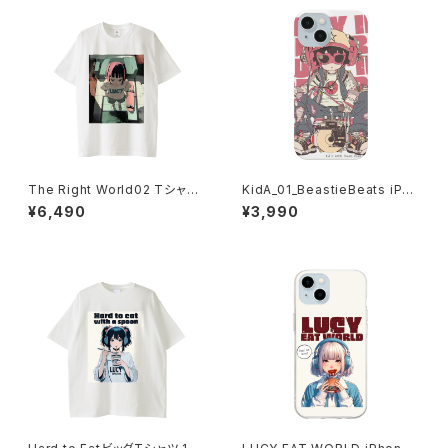
The Right World02 Tシャツ
KidA_01_BeastieBeats iPho
1014-230221352
neケース 1017-240218082
¥6,490
¥3,990