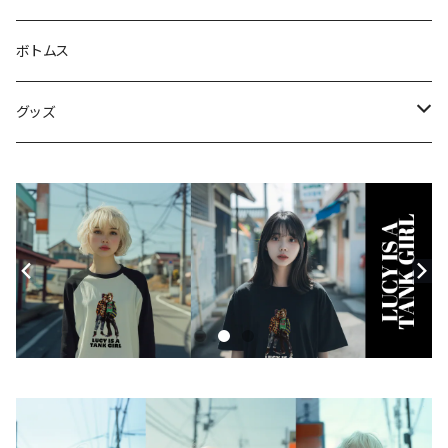
Tシャツ
ジャケット・ブルゾン
ボトムス
シャツ
グッズ
ニット・セーター
帽子
モバイルケース
Androidケース
スマホリング
iPhoneケース
ステッカー
アクセサリー