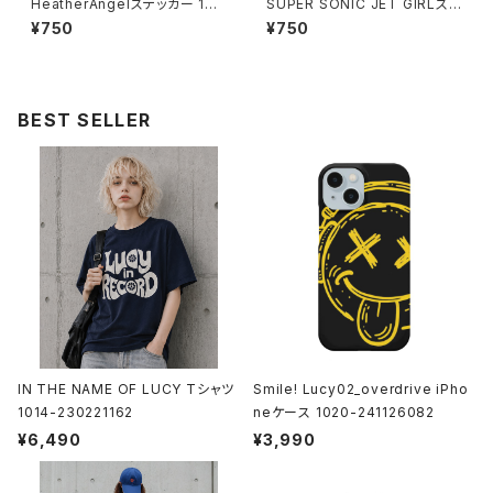
HeatherAngelステッカー 101
SUPER SONIC JET GIRLステ
6-231109042
ッカー 1016-231109017
¥750
¥750
BEST SELLER
IN THE NAME OF LUCY Tシャツ
Smile! Lucy02_overdrive iPho
1014-230221162
neケース 1020-241126082
¥6,490
¥3,990