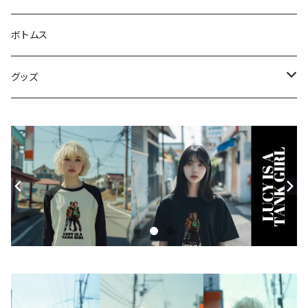
Tシャツ
ジャケット・ブルゾン
ボトムス
シャツ
グッズ
ニット・セーター
帽子
モバイルケース
Androidケース
スマホリング
iPhoneケース
ステッカー
アクセサリー