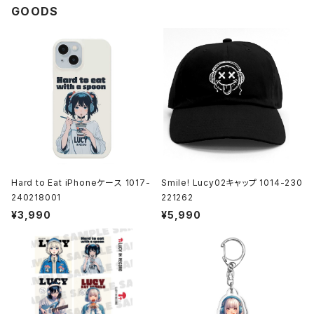
GOODS
Hard to Eat iPhoneケース 1017-
Smile! Lucy02キャップ 1014-230
240218001
221262
¥3,990
¥5,990