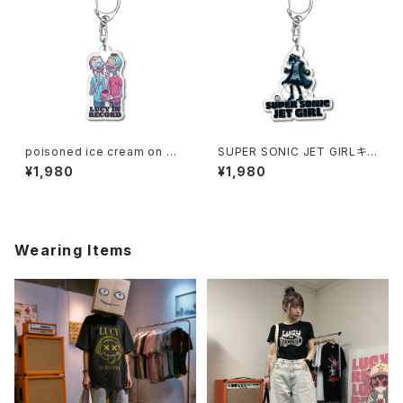
poisoned ice cream on my
SUPER SONIC JET GIRLキ
birthday キーホルダー 1020-
ーホルダー 1017-240218019
¥1,980
¥1,980
241126095
Wearing Items