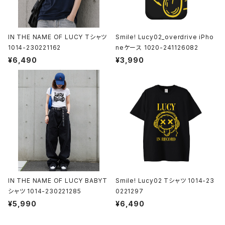
IN THE NAME OF LUCY Tシャツ
Smile! Lucy02_overdrive iPho
1014-230221162
neケース 1020-241126082
¥6,490
¥3,990
IN THE NAME OF LUCY BABYT
Smile! Lucy02 Tシャツ 1014-23
シャツ 1014-230221285
0221297
¥5,990
¥6,490