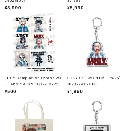
240218001
221262
¥3,990
¥5,990
LUCY Compilation Photos VO
LUCY EAT WORLDキーホルダー
L.1 About a Girl 1021-25022200
1020-241126123
1
¥500
¥1,980