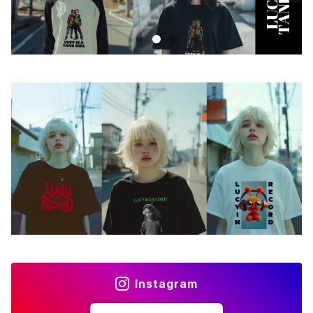
Androidケース
スマホリング
iPhoneケース
ステッカー
アクセサリー
バッグ
アートワーク
フォトカード
ライフスタイル
Instagram