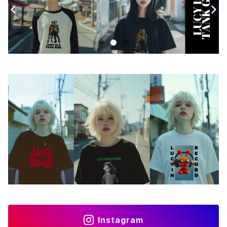
Androidケース
スマホリング
iPhoneケース
ステッカー
アクセサリー
バッグ
アートワーク
フォトカード
ライフスタイル
Instagram