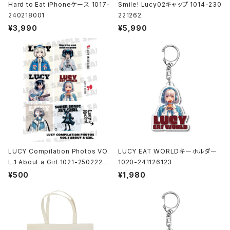
Hard to Eat iPhoneケース 1017-
Smile! Lucy02キャップ 1014-230
240218001
221262
¥3,990
¥5,990
LUCY Compilation Photos VO
LUCY EAT WORLDキーホルダー
L.1 About a Girl 1021-25022200
1020-241126123
1
¥500
¥1,980