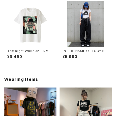
The Right World02 Tシャツ
IN THE NAME OF LUCY BA
1014-230221352
BYTシャツ 1014-230221285
¥6,490
¥5,990
Wearing Items