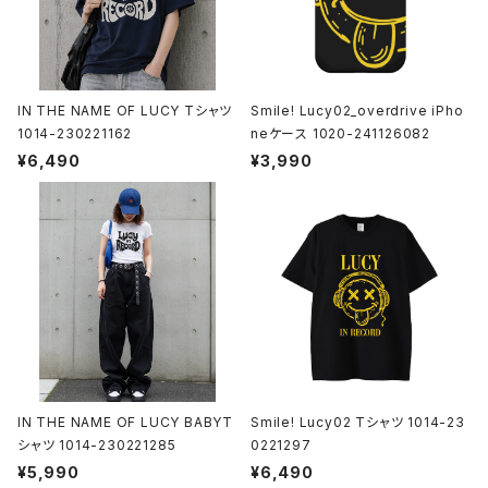
IN THE NAME OF LUCY Tシャツ
Smile! Lucy02_overdrive iPho
1014-230221162
neケース 1020-241126082
¥6,490
¥3,990
IN THE NAME OF LUCY BABYT
Smile! Lucy02 Tシャツ 1014-23
シャツ 1014-230221285
0221297
¥5,990
¥6,490