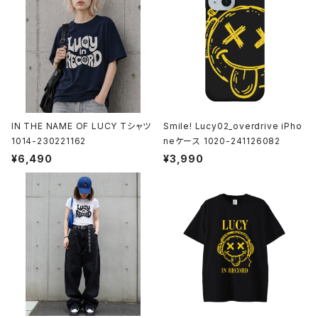
IN THE NAME OF LUCY Tシャツ
Smile! Lucy02_overdrive iPho
1014-230221162
neケース 1020-241126082
¥6,490
¥3,990