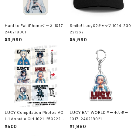
Hard to Eat iPhoneケース 1017-
Smile! Lucy02キャップ 1014-230
240218001
221262
¥3,990
¥5,990
LUCY Compilation Photos VO
LUCY EAT WORLDキーホルダー
L.1 About a Girl 1021-25022200
1017-240218021
1
¥500
¥1,980