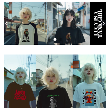
モバイルケース
Androidケース
スマホリング
iPhoneケース
ステッカー
アクセサリー
バッグ
アートワーク
フォトカード