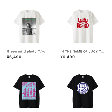
Green mind photo Tシャツ 1
IN THE NAME OF LUCY Tシ
014-230221312
ャツ_Red Medicine 1014-23
¥6,490
¥6,490
0221313