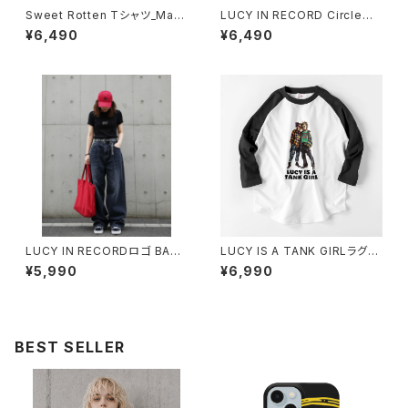
Sweet Rotten Tシャツ_May
LUCY IN RECORD Circleロ
be Blue 1014-230221334
ゴ Tシャツ_Blueblood 1014-
¥6,490
¥6,490
230221291
LUCY IN RECORDロゴ BABY
LUCY IS A TANK GIRLラグラ
Tシャツ 1014-230221283
ンTシャツ 1014-230221138
¥5,990
¥6,990
BEST SELLER