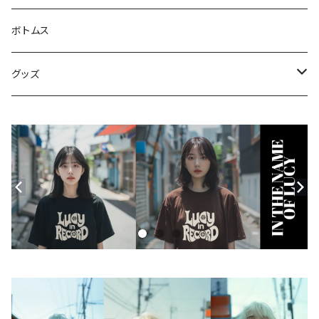
Tシャツ
ジャケット・ブルゾン
ボトムス
シャツ
グッズ
ニット・セーター
帽子
モバイルケース
Androidケース
スマホリング
iPhoneケース
ステッカー
アクセサリー