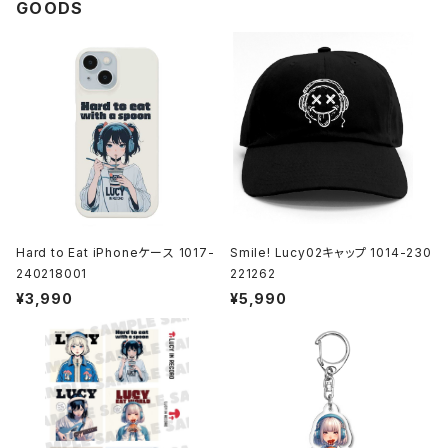
GOODS
Hard to Eat iPhoneケース 1017-
Smile! Lucy02キャップ 1014-230
240218001
221262
¥3,990
¥5,990