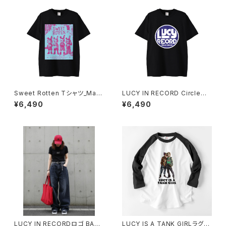
Sweet Rotten Tシャツ_May
LUCY IN RECORD Circleロ
be Blue 1014-230221334
ゴ Tシャツ_Blueblood 1014-
¥6,490
¥6,490
230221291
LUCY IN RECORDロゴ BABY
LUCY IS A TANK GIRLラグラ