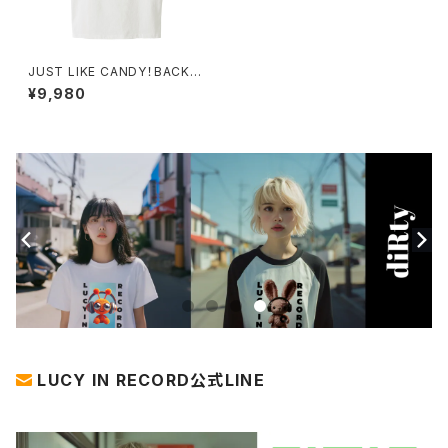
JUST LIKE CANDY！BACKビ
ッグTシャツ 1014-23022109
¥9,980
4
LUCY IN RECORD公式LINE