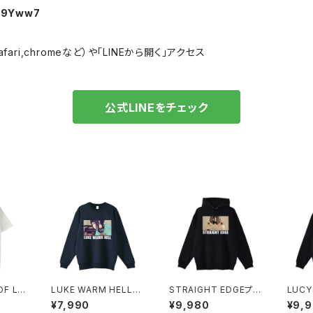
Op9Yww7
ri,chromeなど）や「LINEから開く」アクセス
公式LINEをチェック
OF LU
LUKE WARM HELLス
STRAIGHT EDGEプル
LUCY
d Med
ウェットシャツ 1014-2
オーバーパーカー 1014
ogo
¥7,990
¥9,980
¥9,
02213
30221342
-230221347
カー 1