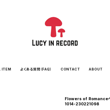
L ITEM
よくある質問（FAQ）
CONTACT
ABOUT
Flowers of Rom
1014-230221098