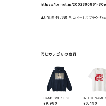
https://l.omct.jp/2002360861-8
▲URL長押しで選択。コピーしてブラウザ（safa
同じカテゴリの商品
HAND OVER FISTプ
IN THE NAME 
ルオーバーパーカー 10
CY Tシャツ_Re
¥9,980
¥6,490
14-230221350
icine 1014-23