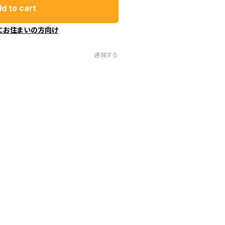
d to cart
にお住まいの方向け
通報する