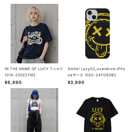
IN THE NAME OF LUCY Tシャツ
Smile! Lucy02_overdrive iPho
1014-230221162
neケース 1020-241126082
¥6,490
¥3,990