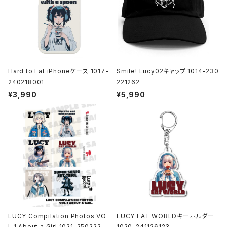
Hard to Eat iPhoneケース 1017-
Smile! Lucy02キャップ 1014-230
240218001
221262
¥3,990
¥5,990
LUCY Compilation Photos VO
LUCY EAT WORLDキーホルダー
L.1 About a Girl 1021-25022200
1020-241126123