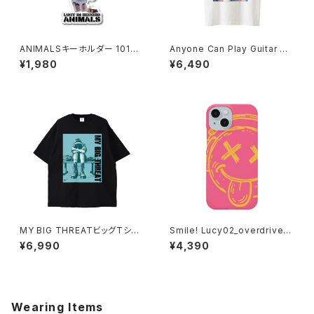
ANIMALSキーホルダー 1017-
Anyone Can Play Guitar T
240218059
シャツ 1014-230221299
¥1,980
¥6,490
MY BIG THREATビッグTシャ
Smile! Lucy02_overdrive_P
ツ 1014-230221073
ink spider iPhoneケース 10
¥6,990
¥4,390
20-241126098
Wearing Items