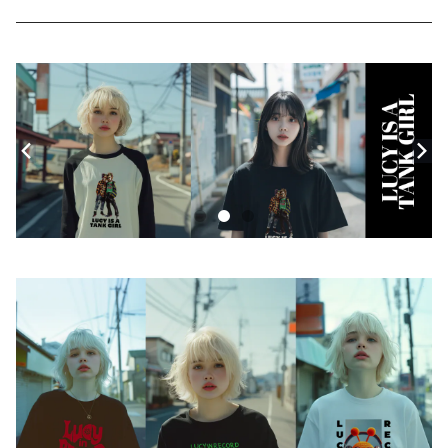
ニット・セーター
帽子
モバイルケース
Androidケース
スマホリング
iPhoneケース
ステッカー
アクセサリー
バッグ
アートワーク