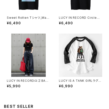
Sweet Rotten Tシャツ_May
LUCY IN RECORD Circleロ
be Blue 1014-230221334
ゴ Tシャツ_Blueblood 1014-
¥6,490
¥6,490
230221291
LUCY IN RECORDロゴ BABY
LUCY IS A TANK GIRLラグラ
Tシャツ 1014-230221283
ンTシャツ 1014-230221138
¥5,990
¥6,990
BEST SELLER