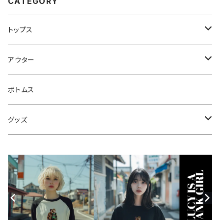
CATEGORY
トップス
スウェット・パーカー
アウター
Tシャツ
ジャケット・ブルゾン
ボトムス
シャツ
グッズ
ニット・セーター
帽子
モバイルケース
Androidケース
スマホリング