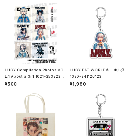
LUCY Compilation Photos VO
LUCY EAT WORLDキーホルダー
L.1 About a Girl 1021-25022200
1020-241126123
1
¥500
¥1,980