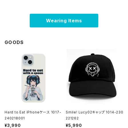
Wearing Items
GOODS
Hard to Eat iPhoneケース 1017-
Smile! Lucy02キャップ 1014-230
240218001
221262
¥3,990
¥5,990