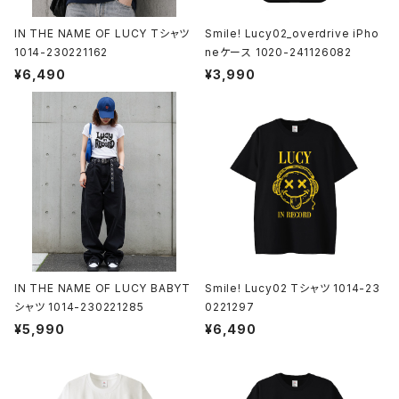
IN THE NAME OF LUCY Tシャツ
Smile! Lucy02_overdrive iPho
1014-230221162
neケース 1020-241126082
¥6,490
¥3,990
IN THE NAME OF LUCY BABYT
Smile! Lucy02 Tシャツ 1014-23
シャツ 1014-230221285
0221297
¥5,990
¥6,490