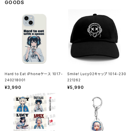
GOODS
Hard to Eat iPhoneケース 1017-
Smile! Lucy02キャップ 1014-230
240218001
221262
¥3,990
¥5,990