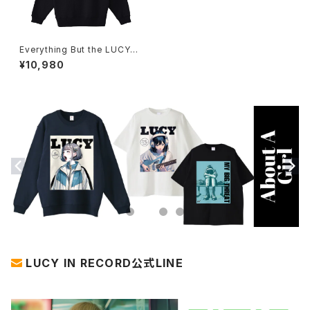
Everything But the LUCYパ
ーカー 1014-230221115
¥10,980
LUCY IN RECORD公式LINE