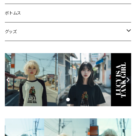
Tシャツ
ジャケット・ブルゾン
ボトムス
シャツ
グッズ
ニット・セーター
帽子
モバイルケース
Androidケース
スマホリング
iPhoneケース
ステッカー
アクセサリー