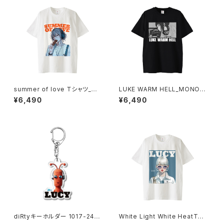
summer of love Tシャツ_bit
LUKE WARM HELL_MONO
ter memory 1014-23022116
Tシャツ 1014-230221343
¥6,490
¥6,490
5
diRtyキーホルダー 1017-240
White Light White HeatTシ