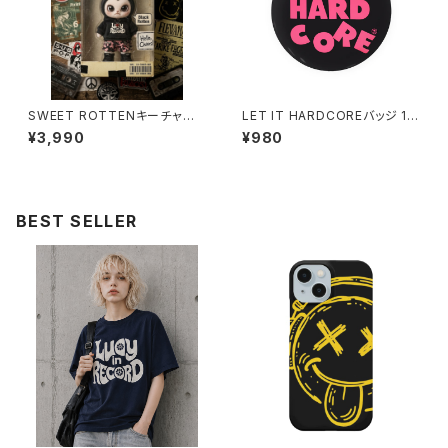
SWEET ROTTENキーチャー
LET IT HARDCOREバッジ 10
ム_Black Rotten lmtd-014
20-241126113
¥3,990
¥980
BEST SELLER