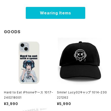
Wearing Items
GOODS
Hard to Eat iPhoneケース 1017-
Smile! Lucy02キャップ 1014-230
240218001
221262
¥3,990
¥5,990