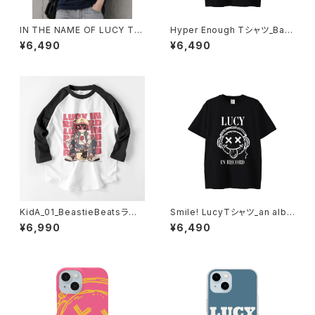
IN THE NAME OF LUCY Tシ
Hyper Enough Tシャツ_Bad
ャツ 1014-230221162
Trip 1014-230221243
¥6,490
¥6,490
KidA_01_BeastieBeatsラグラ
Smile! LucyTシャツ_an albin
ンTシャツ 1014-230221181
o 1014-230221290
¥6,990
¥6,490