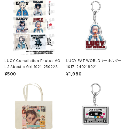
LUCY Compilation Photos VO
LUCY EAT WORLDキーホルダー
L.1 About a Girl 1021-25022200
1017-240218021
1
¥500
¥1,980