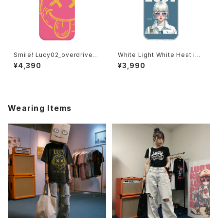
Smile! Lucy02_overdrive_P
White Light White Heat iPh
ink spider iPhoneケース 10
oneケース 1017-240218046
¥4,390
¥3,990
20-241126098
Wearing Items