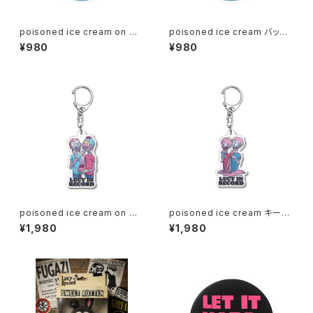
poisoned ice cream on my
poisoned ice cream バッジ
birthday バッジ 1020-24112
1020-241126096
¥980
¥980
6097
poisoned ice cream on my
poisoned ice cream キーホ
birthday キーホルダー 1020-
ルダー 1020-241126094
¥1,980
¥1,980
241126095