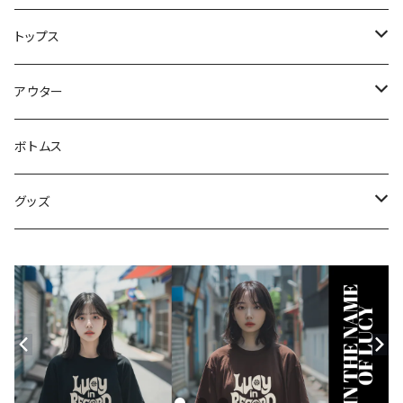
トップス
スウェット・パーカー
アウター
Tシャツ
ジャケット・ブルゾン
ボトムス
シャツ
グッズ
ニット・セーター
帽子
モバイルケース
Androidケース
スマホリング