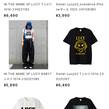
IN THE NAME OF LUCY Tシャツ
Smile! Lucy02_overdrive iPho
1014-230221162
neケース 1020-241126082
¥6,490
¥3,990
IN THE NAME OF LUCY BABYT
Smile! Lucy02 Tシャツ 1014-23
シャツ 1014-230221285
0221297
¥5,990
¥6,490