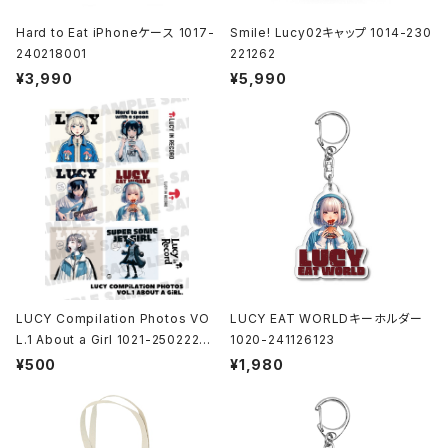
Hard to Eat iPhoneケース 1017-
Smile! Lucy02キャップ 1014-230
240218001
221262
¥3,990
¥5,990
LUCY Compilation Photos VO
LUCY EAT WORLDキーホルダー
L.1 About a Girl 1021-25022200
1020-241126123
1
¥500
¥1,980