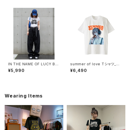
IN THE NAME OF LUCY BA
summer of love Tシャツ_bit
BYTシャツ 1014-230221285
ter memory 1014-23022116
¥5,990
¥6,490
5
Wearing Items