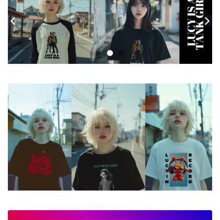
モバイルケース
Androidケース
スマホリング
iPhoneケース
ステッカー
アクセサリー
バッグ
アートワーク
フォトカード
ライフスタイル