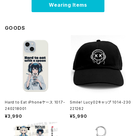
Wearing Items
GOODS
Hard to Eat iPhoneケース 1017-
Smile! Lucy02キャップ 1014-230
240218001
221262
¥3,990
¥5,990