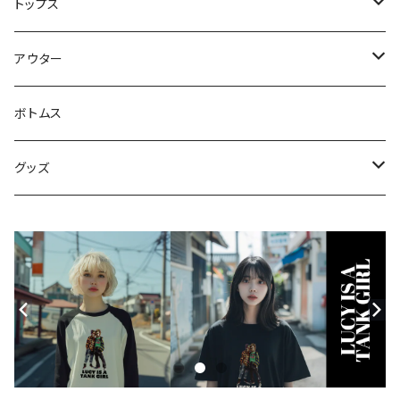
トップス
スウェット・パーカー
アウター
Tシャツ
ジャケット・ブルゾン
ボトムス
シャツ
グッズ
ニット・セーター
帽子
モバイルケース
Androidケース
スマホリング
iPhoneケース
ステッカー