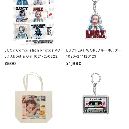
LUCY Compilation Photos VO
LUCY EAT WORLDキーホルダー
L.1 About a Girl 1021-25022200
1020-241126123
1
¥500
¥1,980