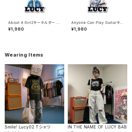
About A Girl2キーホルダー 10
Anyone Can Play Guitarキ
17-240218032
ーホルダー 1017-240218024
¥1,980
¥1,980
Wearing Items
Smile! Lucy02 Tシャツ
IN THE NAME OF LUCY BAB