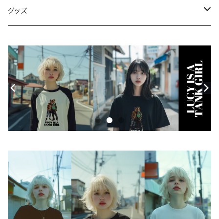
シャツ
グッズ
ニット・セーター
帽子
モバイルケース
Androidケース
スマホリング
iPhoneケース
ステッカー
アクセサリー
バッグ
アートワーク