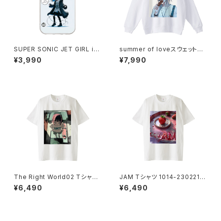
SUPER SONIC JET GIRL iP
summer of loveスウェットシ
honeケース 1020-24112609
ャツ_bitter memory 1014-2
¥3,990
¥7,990
9
30221166
The Right World02 Tシャツ
JAM Tシャツ 1014-2302212
1014-230221352
25
¥6,490
¥6,490