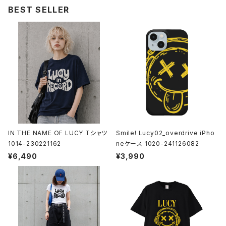
BEST SELLER
IN THE NAME OF LUCY Tシャツ
Smile! Lucy02_overdrive iPho
1014-230221162
neケース 1020-241126082
¥6,490
¥3,990