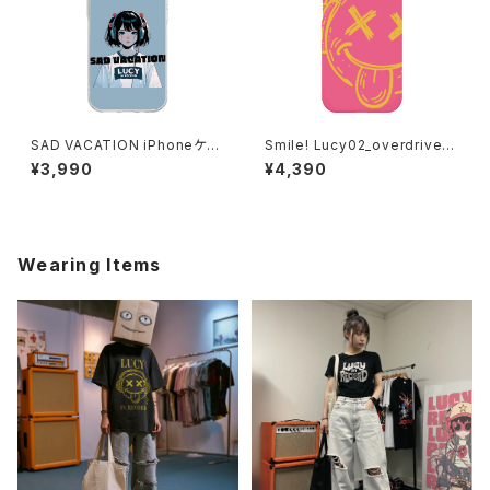
SAD VACATION iPhoneケー
Smile! Lucy02_overdrive_P
ス 1017-240218003
ink spider iPhoneケース 10
¥3,990
¥4,390
20-241126098
Wearing Items