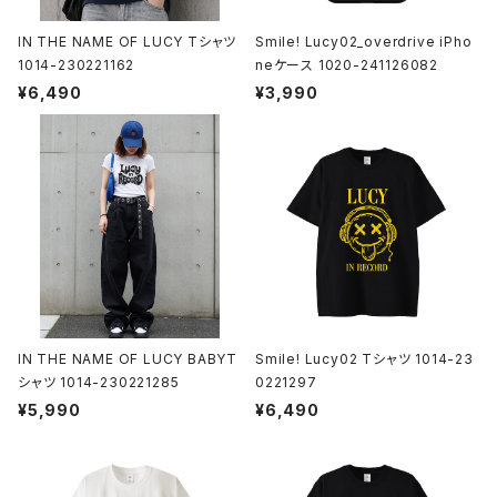
IN THE NAME OF LUCY Tシャツ
Smile! Lucy02_overdrive iPho
1014-230221162
neケース 1020-241126082
¥6,490
¥3,990
IN THE NAME OF LUCY BABYT
Smile! Lucy02 Tシャツ 1014-23
シャツ 1014-230221285
0221297
¥5,990
¥6,490