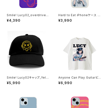
Smile! Lucy02_overdrive_B
Hard to Eat iPhoneケース 10
ad Trip iPhoneケース 1017-
17-240218001
¥4,390
¥3,990
240218096
Smile! Lucy02キャップ_Yello
Anyone Can Play Guitarビッ
w Mustard 1014-23022126
グTシャツ 1014-230221077
¥5,990
¥6,990
3