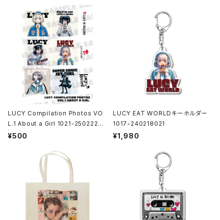
LUCY Compilation Photos VO
LUCY EAT WORLDキーホルダー
L.1 About a Girl 1021-25022200
1017-240218021
1
¥500
¥1,980