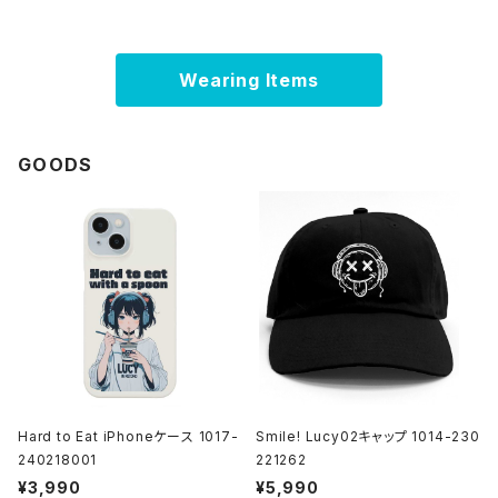
Wearing Items
GOODS
Hard to Eat iPhoneケース 1017-
Smile! Lucy02キャップ 1014-230
240218001
221262
¥3,990
¥5,990