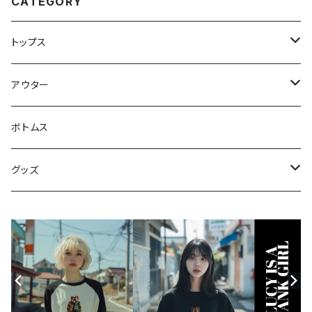
CATEGORY
トップス
スウェット・パーカー
アウター
Tシャツ
ジャケット・ブルゾン
ボトムス
シャツ
グッズ
ニット・セーター
帽子
モバイルケース
Androidケース
スマホリング