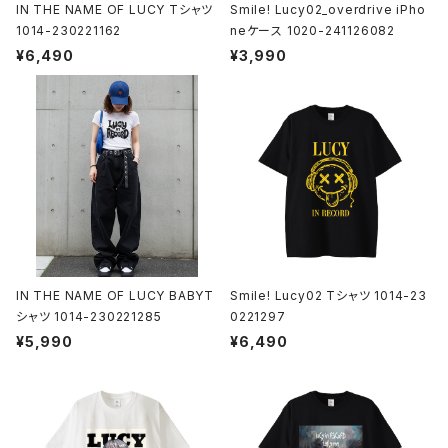
IN THE NAME OF LUCY Tシャツ
Smile! Lucy02_overdrive iPho
1014-230221162
neケース 1020-241126082
¥6,490
¥3,990
IN THE NAME OF LUCY BABYT
Smile! Lucy02 Tシャツ 1014-23
シャツ 1014-230221285
0221297
¥5,990
¥6,490