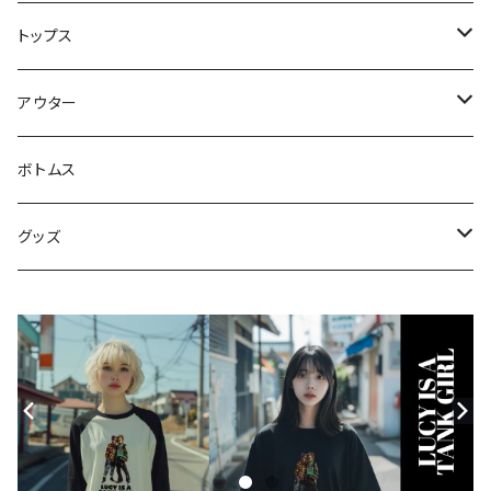
トップス
スウェット・パーカー
アウター
Tシャツ
ジャケット・ブルゾン
ボトムス
シャツ
グッズ
ニット・セーター
帽子
モバイルケース
Androidケース
スマホリング