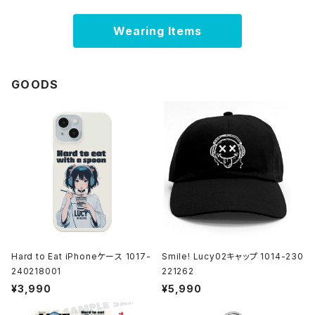
Wearing Items
GOODS
Hard to Eat iPhoneケース 1017-
Smile! Lucy02キャップ 1014-230
240218001
221262
¥3,990
¥5,990