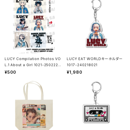
LUCY Compilation Photos VO
LUCY EAT WORLDキーホルダー
L.1 About a Girl 1021-25022200
1017-240218021
1
¥500
¥1,980