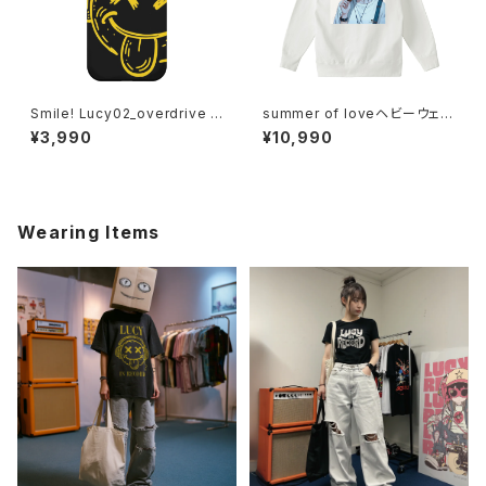
Smile! Lucy02_overdrive i
summer of loveヘビーウェイ
Phoneケース 1020-2411260
トパーカー_bitter memory 10
¥3,990
¥10,990
82
14-230221203
Wearing Items