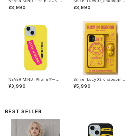
NEVER MIND THE BLACK iP
Smile! Lucy02_chaospink i
honeケース 1020-24112609
Phoneケース 1020-24112611
¥3,990
¥3,990
0
1
NEVER MIND iPhoneケース 1
Smile! Lucy02_chaospink i
020-241126085
Phoneケース SpecialBox 10
¥3,990
¥5,990
20-241126112
BEST SELLER