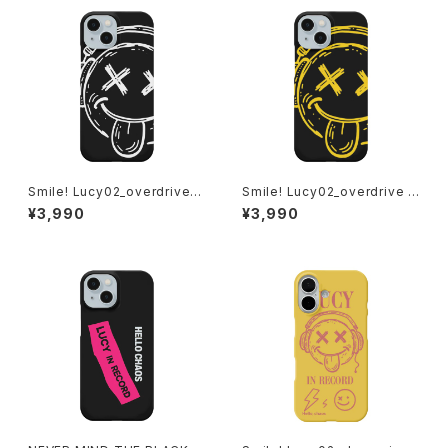
Smile! Lucy02_overdrive_a
Smile! Lucy02_overdrive i
n albino iPhoneケース 1020
Phoneケース 1020-2411260
¥3,990
¥3,990
-241126102
82