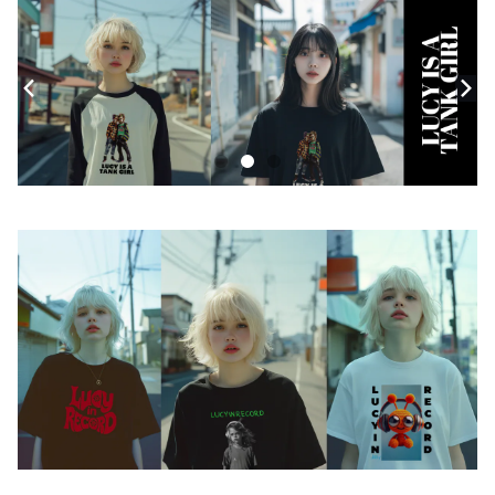
モバイルケース
Androidケース
スマホリング
iPhoneケース
ステッカー
アクセサリー
バッグ
アートワーク
フォトカード