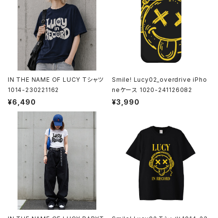
IN THE NAME OF LUCY Tシャツ
Smile! Lucy02_overdrive iPho
1014-230221162
neケース 1020-241126082
¥6,490
¥3,990