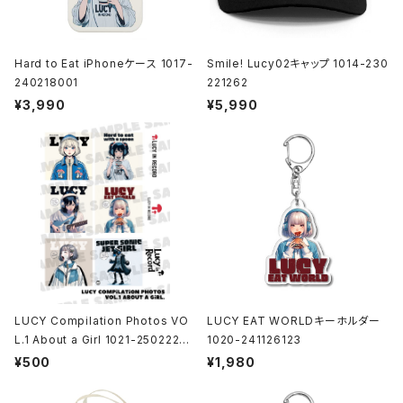
Hard to Eat iPhoneケース 1017-
Smile! Lucy02キャップ 1014-230
240218001
221262
¥3,990
¥5,990
LUCY Compilation Photos VO
LUCY EAT WORLDキーホルダー
L.1 About a Girl 1021-25022200
1020-241126123
1
¥500
¥1,980