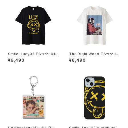
Smile! Lucy02 Tシャツ 1014
The Right World Tシャツ 10
-230221297
14-230221351
¥6,490
¥6,490
HeatherAngelキーホルダー 1
Smile! Lucy02_overdrive i