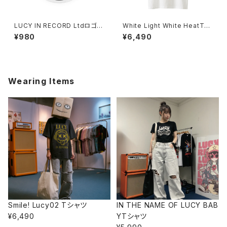
LUCY IN RECORD Ltdロゴバ
White Light White HeatTシ
ッジ 1020-241126116
ャツ 1014-230221121
¥980
¥6,490
Wearing Items
Smile! Lucy02 Tシャツ
IN THE NAME OF LUCY BAB
¥6,490
YTシャツ