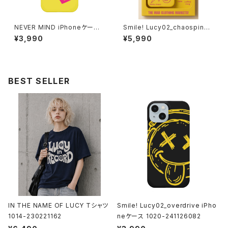
NEVER MIND iPhoneケース 1
Smile! Lucy02_chaospink i
020-241126085
Phoneケース SpecialBox 10
¥3,990
¥5,990
20-241126112
BEST SELLER
IN THE NAME OF LUCY Tシャツ
Smile! Lucy02_overdrive iPho
1014-230221162
neケース 1020-241126082