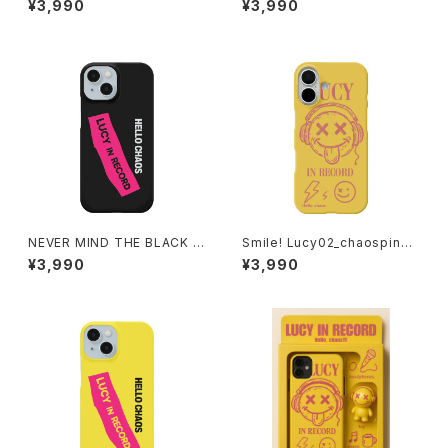
¥3,990
¥3,990
-241126102
82
NEVER MIND THE BLACK iP
Smile! Lucy02_chaospink i
honeケース 1020-24112609
Phoneケース 1020-24112611
¥3,990
¥3,990
0
1