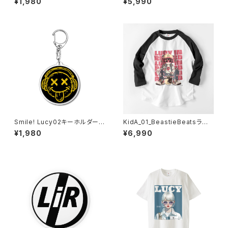
¥1,980
¥5,990
3
Smile! Lucy02キーホルダー 1
KidA_01_BeastieBeatsラグラ
020-241126083
ンTシャツ 1014-230221181
¥1,980
¥6,990