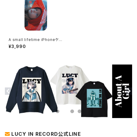
A small lifetime iPhoneケー
ス 1020-241126036
¥3,990
LUCY IN RECORD公式LINE