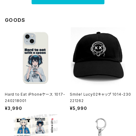
GOODS
Hard to Eat iPhoneケース 1017-
Smile! Lucy02キャップ 1014-230
240218001
221262
¥3,990
¥5,990