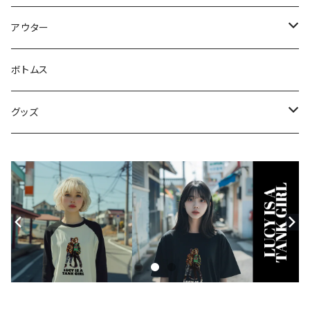
スウェット・パーカー
アウター
Tシャツ
ジャケット・ブルゾン
ボトムス
シャツ
グッズ
ニット・セーター
帽子
モバイルケース
Androidケース
スマホリング
iPhoneケース
ステッカー