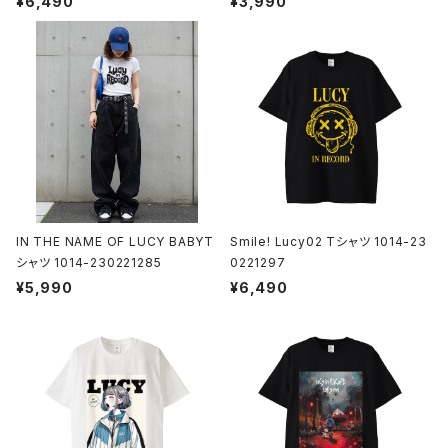
¥6,490
¥3,990
IN THE NAME OF LUCY BABYT
Smile! Lucy02 Tシャツ 1014-23
シャツ 1014-230221285
0221297
¥5,990
¥6,490