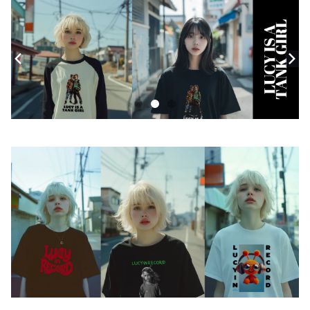
モバイルケース
Androidケース
スマホリング
iPhoneケース
ステッカー
アクセサリー
バッグ
アートワーク
フォトカード