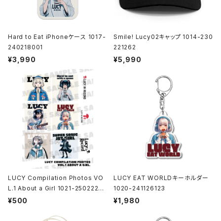
Hard to Eat iPhoneケース 1017-
Smile! Lucy02キャップ 1014-230
240218001
221262
¥3,990
¥5,990
LUCY Compilation Photos VO
LUCY EAT WORLDキーホルダー
L.1 About a Girl 1021-25022200
1020-241126123
1
¥500
¥1,980