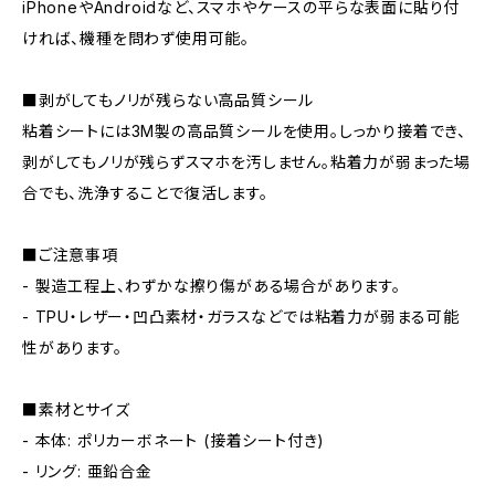
iPhoneやAndroidなど、スマホやケースの平らな表面に貼り付
ければ、機種を問わず使用可能。
■剥がしてもノリが残らない高品質シール
粘着シートには3M製の高品質シールを使用。しっかり接着でき、
剥がしてもノリが残らずスマホを汚しません。粘着力が弱まった場
合でも、洗浄することで復活します。
■ご注意事項
- 製造工程上、わずかな擦り傷がある場合があります。
- TPU・レザー・凹凸素材・ガラスなどでは粘着力が弱まる可能
性があります。
■素材とサイズ
- 本体: ポリカーボネート (接着シート付き)
- リング: 亜鉛合金