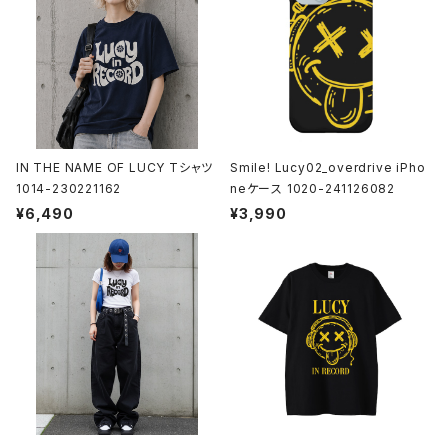
IN THE NAME OF LUCY Tシャツ
Smile! Lucy02_overdrive iPho
1014-230221162
neケース 1020-241126082
¥6,490
¥3,990