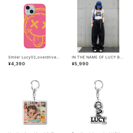
Smile! Lucy02_overdrive_P
IN THE NAME OF LUCY BA
ink spider iPhoneケース 10
BYTシャツ 1014-230221285
¥4,390
¥5,990
20-241126098