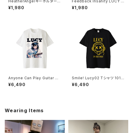
HeatherAngelキーホルダー 1
Feedback Insanity LUCY Lt
017-240218049
dキーホルダー 1017-240218
¥1,980
¥1,980
026
Anyone Can Play Guitar T
Smile! Lucy02 Tシャツ 1014
シャツ 1014-230221299
-230221297
¥6,490
¥6,490
Wearing Items