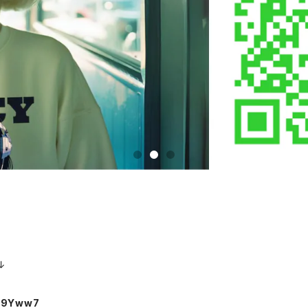
↓
Op9Yww7