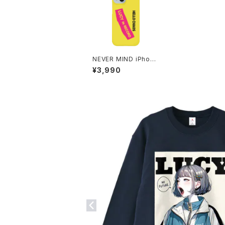
NEVER MIND iPhone
ケース 1020-2411260
¥3,990
85