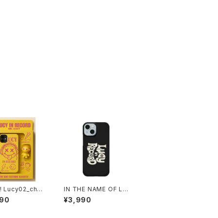
! Lucy02_chao
IN THE NAME OF LU
k iPhoneケース
CY_Black Flag iPho
990
¥3,990
alBox 1020-2
neケース 1020-24112
112
6088