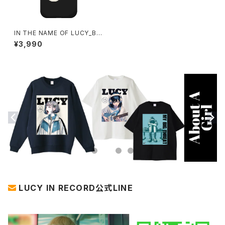
IN THE NAME OF LUCY_Bla
ck Flag iPhoneケース 1020-
¥3,990
241126088
LUCY IN RECORD公式LINE