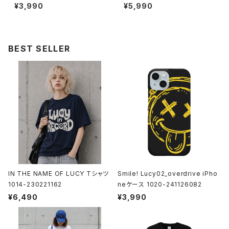
020-241126085
Phoneケース SpecialBox 10
¥3,990
¥5,990
20-241126112
BEST SELLER
IN THE NAME OF LUCY Tシャツ
Smile! Lucy02_overdrive iPho
1014-230221162
neケース 1020-241126082
¥6,490
¥3,990