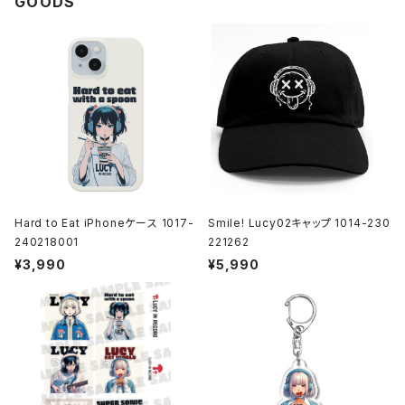
GOODS
Hard to Eat iPhoneケース 1017-
Smile! Lucy02キャップ 1014-230
240218001
221262
¥3,990
¥5,990