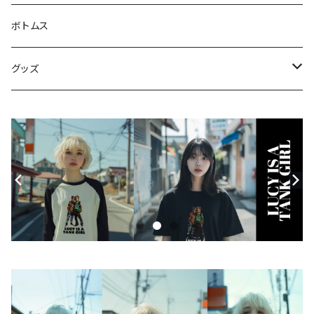
Tシャツ
ジャケット・ブルゾン
ボトムス
シャツ
グッズ
ニット・セーター
帽子
モバイルケース
Androidケース
スマホリング
iPhoneケース
ステッカー
アクセサリー