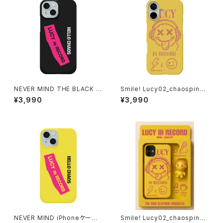
NEVER MIND THE BLACK iP
Smile! Lucy02_chaospink i
honeケース 1020-24112609
Phoneケース 1020-24112611
¥3,990
¥3,990
0
1
NEVER MIND iPhoneケース 1
Smile! Lucy02_chaospink i