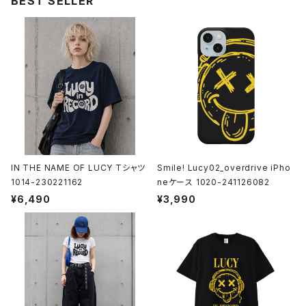
BEST SELLER
モバイルケース
Androidケース
スマホリング
iPhoneケース
ステッカー
アクセサリー
IN THE NAME OF LUCY Tシャツ
Smile! Lucy02_overdrive iPho
1014-230221162
neケース 1020-241126082
バッグ
¥6,490
¥3,990
アートワーク
フォトカード