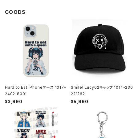
GOODS
Hard to Eat iPhoneケース 1017-
Smile! Lucy02キャップ 1014-230
240218001
221262
¥3,990
¥5,990