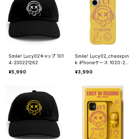
Smile! Lucy02キャップ 101
Smile! Lucy02_chaospin
4-230221262
k iPhoneケース 1020-241
126111
¥5,990
¥3,990