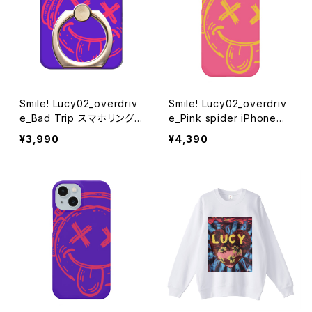
Smile! Lucy02_overdriv
Smile! Lucy02_overdriv
e_Bad Trip スマホリング 1
e_Pink spider iPhoneケ
020-241126046
ース 1020-241126098
¥3,990
¥4,390