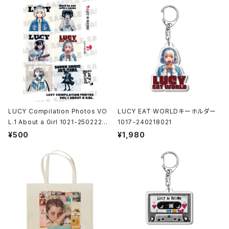
LUCY Compilation Photos VO
LUCY EAT WORLDキーホルダー
L.1 About a Girl 1021-25022200
1017-240218021
1
¥500
¥1,980