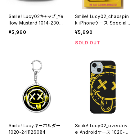
Smile! Lucy02キャップ_Ye
Smile! Lucy02_chaospin
llow Mustard 1014-2302
k iPhoneケース SpecialB
21263
ox 1020-241126112
¥5,990
¥5,990
SOLD OUT
Smile! Lucyキーホルダー
Smile! Lucy02_overdriv
1020-241126084
e Androidケース 1020-2
41126001