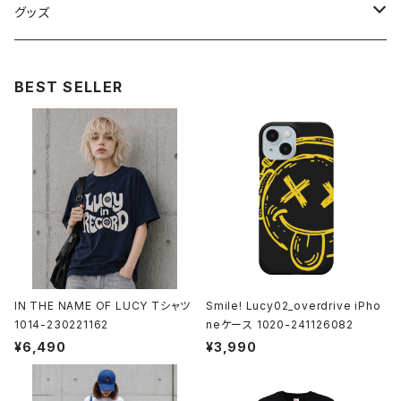
シャツ
グッズ
ニット・セーター
帽子
BEST SELLER
モバイルケース
Androidケース
スマホリング
iPhoneケース
ステッカー
アクセサリー
IN THE NAME OF LUCY Tシャツ
Smile! Lucy02_overdrive iPho
1014-230221162
neケース 1020-241126082
バッグ
¥6,490
¥3,990
アートワーク